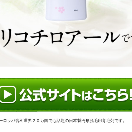
ヨーロッパ含め世界２０カ国でも話題の日本製円形脱毛用育毛剤です。