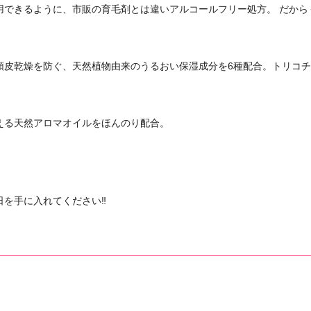
用できるように、市販の育毛剤とは違いアルコールフリー処方。 だから
皮乾燥を防ぐ、天然植物由来のうるおい保湿成分を6種配合。トリコチロ
える天然アロマオイルをほんのり配合。
日を手に入れてください‼